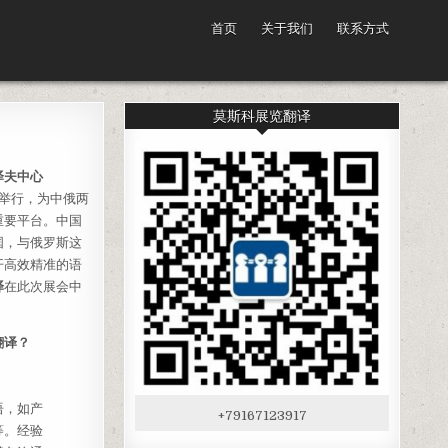
首页
关于我们
联系方式
莫斯科展览翻译
泽夫中心
举行，为中俄两
重要平台。中国
国，与俄罗斯这
开高效精准的语
译
在此次展会中
翻译？
语，如产
+79167123917
等。经验