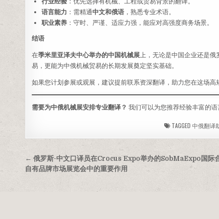
行业经验
：优先选择有机械、工程或贸易背景的翻译。
语言能力
：需精通
中文和俄语
，熟悉专业术语。
职业素养
：守时、严谨、适应力强，能应对高强度商务场景。
结语
在
季米里亚泽夫中心举办的中国机械展
上，无论是中国企业还是俄
易，更能为中俄机械贸易的长期发展奠定坚实基础。
如果您计划参展或观展，建议提前联系资深翻译，助力您在这场高
需要为中俄机械展安排专业翻译？
我们可以为您推荐经验丰富的语
TAGGED
中俄翻译
文
← 俄罗斯-中文口译员在Crocus Expo举办的SobMaExpo国
章
自有品牌市场展览会中的重要作用
导
航