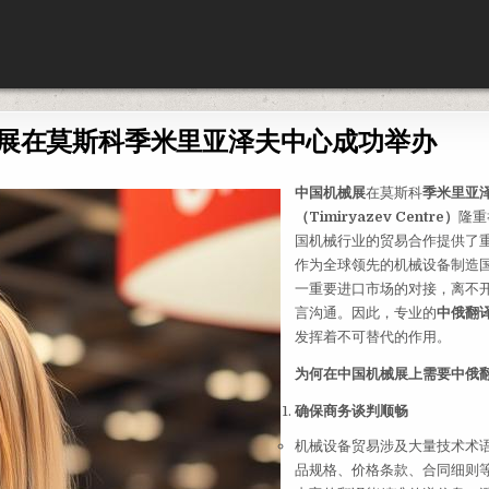
展在莫斯科季米里亚泽夫中心成功举办
中国机械展
在莫斯科
季米里亚
（Timiryazev Centre）
隆重
国机械行业的贸易合作提供了
作为全球领先的机械设备制造
一重要进口市场的对接，离不
言沟通。因此，专业的
中俄翻
发挥着不可替代的作用。
为何在中国机械展上需要中俄
确保商务谈判顺畅
机械设备贸易涉及大量技术术
品规格、价格条款、合同细则