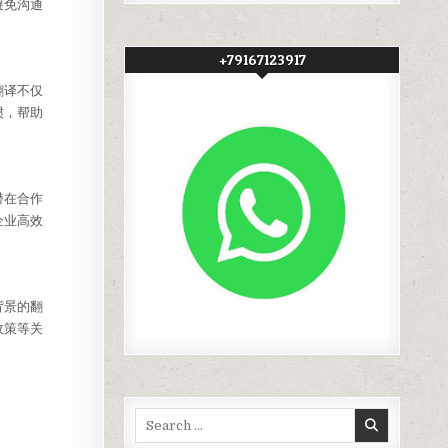
避免沟通
+79167123917
翻译不仅
惯，帮助
潜在合作
企业高效
背景的翻
政策等关
Search
for: