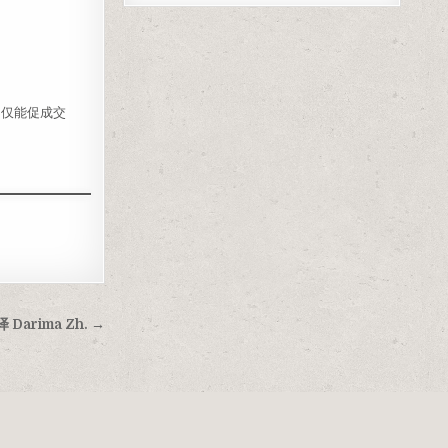
不仅能促成交
Darima Zh. →