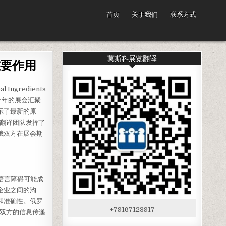
首页
关于我们
联系方式
莫斯科展览翻译
的重要作用
Ingredients
今年的展会汇聚
示了最新的原
文翻译团队发挥了
俄双方在展会期
中，语言障碍可能成
企业之间的沟
和准确性。俄罗
+79167123917
保双方的信息传递