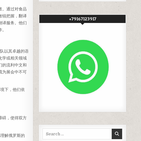
者。通过对食品
敏锐把握，翻译
+79167123917
翻译服务。他们
作。
翻译团队以其卓越的语
化学或相关领域
们的流利中文和
成为展会中不可
环境下，他们依
了障碍，使得双方
Search
地理解俄罗斯的
for: