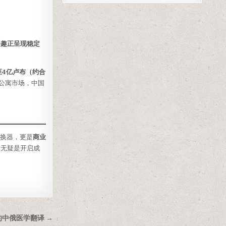
兴趣正呈现稳定
亿至4亿卢布（约合
公寓市场，中国
转换器，更是
商业
，无疑是开启成
的中俄医学翻译 →