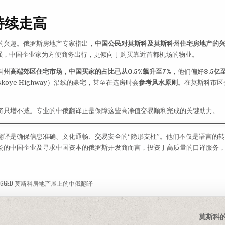
持续走高
的兴趣。俄罗斯房地产专家指出，
中国公民对莫斯科及莫斯科州住宅房地产的
强，中国企业家为方便商务出行，更倾向于购买靠近首都机场的物业。
科州
高端郊区住宅市场，中国买家的占比已从0.5%飙升至7%
，他们偏好
3.5
skoye Highway）沿线的豪宅，甚至在选房时会
参考风水原则
。在莫斯科市区
将只增不减。专业的中俄翻译正是保障这些高净值交易顺利完成的关键助力。
翻译是确保信息准确、文化通畅、交易安全的“隐形支柱”。他们不仅是语言的
场的中国企业及寻求中国资本的俄罗斯开发商而言，投资于高质量的口译服务
GGED
莫斯科房地产展上的中俄翻译
莫斯科