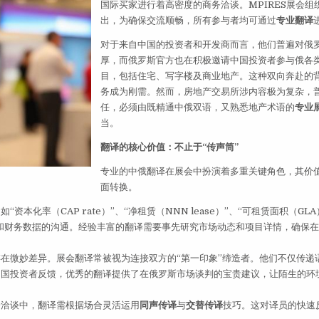
国际买家进行着高密度的商务洽谈。MPIRES展会组
出，为确保交流顺畅，所有参与者均可通过
专业翻译
对于来自中国的投资者和开发商而言，他们普遍对俄
厚，而俄罗斯官方也在积极邀请中国投资者参与俄各
目，包括住宅、写字楼及商业地产。这种双向奔赴的
务成为刚需。然而，房地产交易所涉内容极为复杂，
任，必须由既精通中俄双语，又熟悉地产术语的
专业
当。
翻译的核心价值：不止于“传声筒”
专业的中俄翻译在展会中扮演着多重关键角色，其价
面转换。
本化率（CAP rate）”、“净租赁（NNN lease）”、“可租赁面积（GLA
款和财务数据的沟通。经验丰富的翻译需要事先研究市场动态和项目详情，确保
在微妙差异。展会翻译常被视为连接双方的“第一印象”缔造者。他们不仅传递
中国投资者反馈，优秀的翻译提供了在俄罗斯市场谈判的宝贵建议，让陌生的环
一洽谈中，翻译需根据场合灵活运用
同声传译
与
交替传译
技巧。这对译员的快速