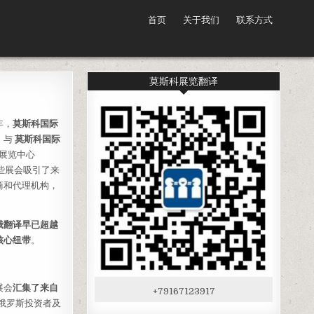
首页
关于我们
联系方式
莫斯科展览翻译
年，
莫斯科国际
）
与
莫斯科国际
展览中心
。这些展会吸引了来
商和代理机构，
俄翻译早已超越
核心纽带
。
展会
汇集了来自
+79167123917
俄罗斯投资者及