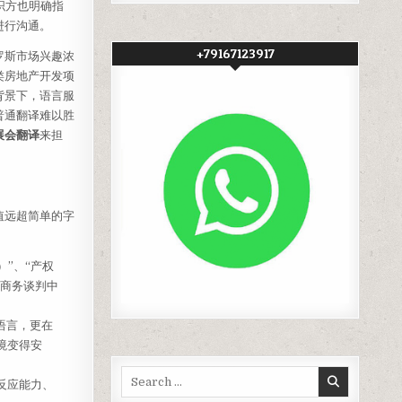
织方也明确指
进行沟通。
+79167123917
罗斯市场兴趣浓
类房地产开发项
背景下，语言服
普通翻译难以胜
展会翻译
来担
值远超简单的字
）”、“产权
在商务谈判中
语言，更在
境变得安
Search
反应能力、
for: