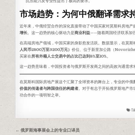
抗压能力及专业性提出了极高的要求。
市场趋势：为何中俄翻译需求
近年来，中俄经贸合作的深化直接带动了中国买家对莫斯科房地产
增长
。这一趋势的核心驱动力是
商业利益
——随着两国经济联系加
在高端房地产领域，中国买家的身影愈发活跃。数据显示，在莫斯
人民币2800万至3200万元）
价位、位于新里加公路（Novorizh
买家在
所有外籍人士交易中的占比已达到8%至10%
。
这一趋势意味着，中国投资者与俄罗斯开发商之间的高效沟通需求
在莫斯科国际房地产展这个汇聚了全球资本的舞台上，专业的中俄
价值的传递者与跨国信任的构建者
。对于有志于开拓俄罗斯地产市
功合作的一项明智之举。
TA
文
← 俄罗斯海事展会上的专业口译员