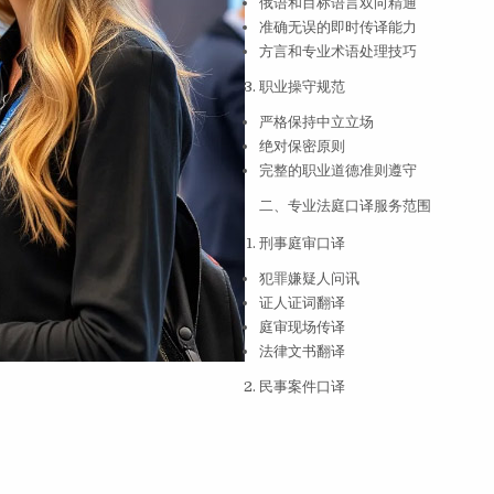
俄语和目标语言双向精通
准确无误的即时传译能力
方言和专业术语处理技巧
职业操守规范
严格保持中立立场
绝对保密原则
完整的职业道德准则遵守
二、专业法庭口译服务范围
刑事庭审口译
犯罪嫌疑人问讯
证人证词翻译
庭审现场传译
法律文书翻译
民事案件口译