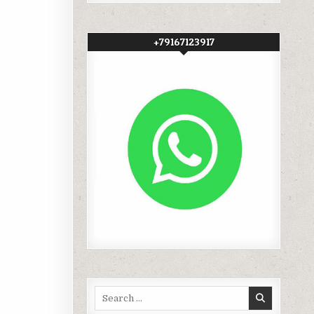
+79167123917
Search
for: