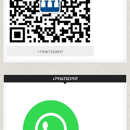
+79167123917
+79167123917