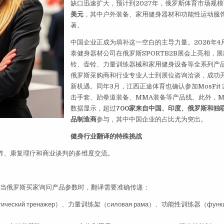
缺口迅速扩大，预计到2027年，俄罗斯体育市场规
美元
，其中户外装备、家用健身器材和功能性运动服
著。
中国企业正成为填补这一空白的主导力量。2026年4
泰健身器材公司在俄罗斯SPORTB2B展会上亮相，
铃、壶铃、力量训练器械和家用健身设备等全系列产
俄罗斯采购商和行业专业人士到展位咨询洽谈，成功
新机遇。同年3月，江西正途体育也确认参加MosFit 
击手套、跆拳道装备、MMA装备等产品线。此外，Mo
数据显示，超过
700家来自中国、印度、俄罗斯和独
品制造商
参与，其中中国企业的占比尤为突出。
健身行业翻译的特殊挑战
养、康复理疗和商业谈判的多维度交流。
上，当俄罗斯买家询问产品参数时，翻译需要准确传递：
ический тренажер）、力量训练架（силовая рама）、功能性训练器（функци