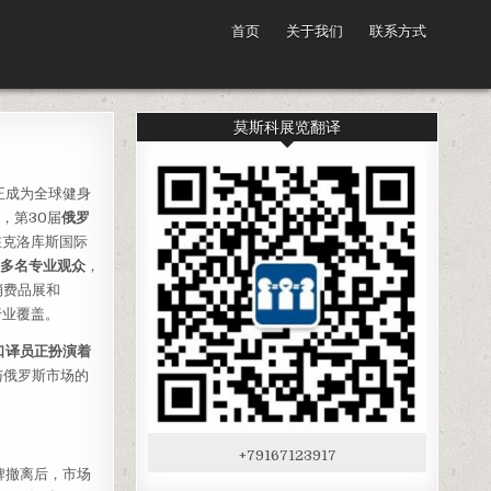
首页
关于我们
联系方式
莫斯科展览翻译
正成为全球健身
，第30届
俄罗
克洛库斯国际
00多名专业观众
，
消费品展和
行业覆盖。
口译员正扮演着
与俄罗斯市场的
+79167123917
牌撤离后，市场