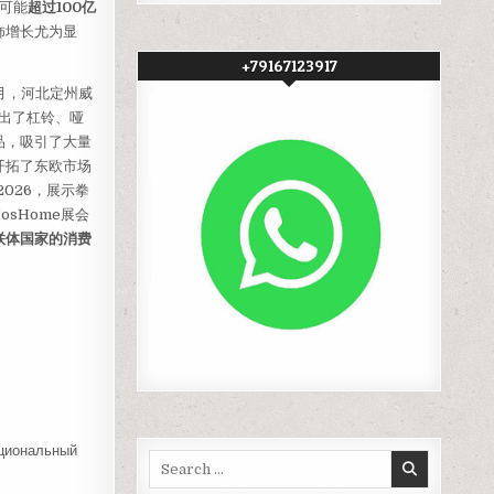
模可能
超过100亿
饰增长尤为显
+79167123917
月，河北定州威
展出了杠铃、哑
品，吸引了大量
开拓了东欧市场
2026，展示拳
sHome展会
联体国家的消费
ональный
Search
for: