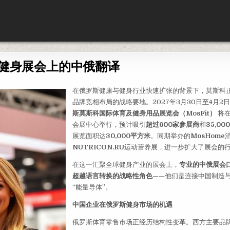
健身展会上的中俄翻译
在俄罗斯健康与健身行业快速扩张的背景下，莫斯科
品牌竞相布局的战略要地。2027年3月30日至4月2日
斯莫斯科国际体育及健身用品展览会（MosFit）
将在
会展中心举行，预计吸引
超过600家参展商
和
35,0
展览面积达
30,000平方米
。同期举办的
MosHome
NUTRICON.RU
运动营养展，进一步扩大了展会的
在这一汇聚全球健身产业的展会上，
专业的中俄展会
超越语言转换的战略性角色
——他们是连接中国制造
“能量导体”。
中国企业在俄罗斯健身市场的机遇
俄罗斯体育零售市场正经历结构性变革。西方主要品