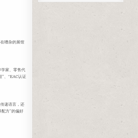
要在嘈杂的展馆
养学家、零售代
、“EAC认证
仅传递语言，还
配方”的偏好