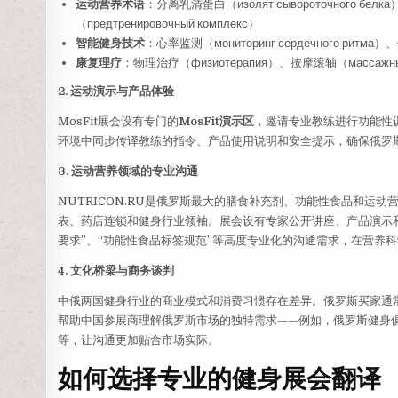
运动营养术语
：分离乳清蛋白（изолят сывороточного б
（предтренировочный комплекс）
智能健身技术
：心率监测（мониторинг сердечного ритма
康复理疗
：物理治疗（физиотерапия）、按摩滚轴（массажный 
2. 运动演示与产品体验
MosFit展会设有专门的
MosFit演示区
，邀请专业教练进行功能性
环境中同步传译教练的指令、产品使用说明和安全提示，确保俄罗
3. 运动营养领域的专业沟通
NUTRICON.RU是俄罗斯最大的膳食补充剂、功能性食品和运动
表、药店连锁和健身行业领袖。展会设有专家公开讲座、产品演示和
要求”、“功能性食品标签规范”等高度专业化的沟通需求，在营养
4. 文化桥梁与商务谈判
中俄两国健身行业的商业模式和消费习惯存在差异。俄罗斯买家通
帮助中国参展商理解俄罗斯市场的独特需求——例如，俄罗斯健身
等，让沟通更加贴合市场实际。
如何选择专业的健身展会翻译