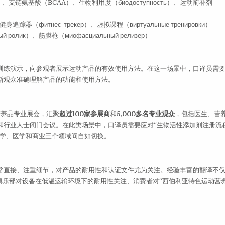
елка）、支链氨基酸（BCAA）、生物利用度（биодоступность）、运动前补剂
）、健身追踪器（фитнес-трекер）、虚拟课程（виртуальные тренировки）
ролик）、筋膜枪（миофасциальный релизер）
训练演示，向参观者展示运动产品的有效使用方法。在这一场景中，口译员需
斯观众准确理解产品的功能和使用方法。
营养品专业展会，汇聚
超过100家参展商
和
5,000多名专业观众
，包括医生、营
行业人士闭门会议。在此类场景中，口译员需要应对“生物活性添加剂注册流程”
科学、医学和商业三个领域间自如切换。
常直接、注重细节，对产品的耐用性和认证文件尤为关注。经验丰富的翻译不
俱乐部对设备在低温运输环境下的耐用性关注、消费者对“西伯利亚特色运动营养