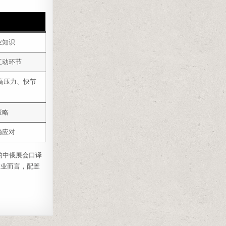
业知识
互动环节
应高压力、快节
策略
稳应对
的中俄展会口译
企业而言，配置